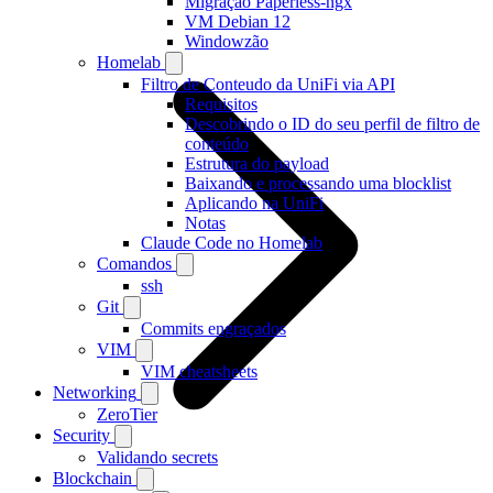
Migração Paperless-ngx
VM Debian 12
Windowzão
Homelab
Filtro de Conteudo da UniFi via API
Requisitos
Descobrindo o ID do seu perfil de filtro de
conteúdo
Estrutura do payload
Baixando e processando uma blocklist
Aplicando na UniFi
Notas
Claude Code no Homelab
Comandos
ssh
Git
Commits engraçados
VIM
VIM cheatsheets
Networking
ZeroTier
Security
Validando secrets
Blockchain