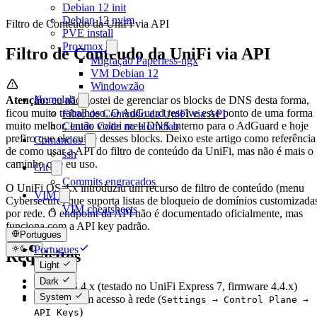
Debian 12 init
Debian 12 nvim
Filtro de Conteudo da UniFi via API
PVE install
Proxmox
Filtro de Conteudo da UniFi via API
Migração Paperless-ngx
VM Debian 12
Windowzão
Homelab
Atenção:
eu não gostei de gerenciar os blocks de DNS desta forma,
ficou muito trabalhoso. O AdGuard resolve esse ponto de uma forma
Filtro de Conteudo da UniFi via API
muito melhor, então voltei meu DNS interno para o AdGuard e hoje
Claude Code no Homelab
prefiro que ele cuide desses blocks. Deixo este artigo como referência
Comandos
de como usar a API do filtro de conteúdo da UniFi, mas não é mais o
ssh
caminho que eu uso.
Git
Commits engraçados
O UniFi OS 4.x introduziu um recurso de filtro de conteúdo (menu
VIM
Cybersecure) que suporta listas de bloqueio de domínios customizada
VIM cheatsheets
por rede. O endpoint da API não é documentado oficialmente, mas
funciona com a API key padrão.
Portugues
Portugues
Requisitos
English
Light
Dark
UniFi OS 4.x (testado no UniFi Express 7, firmware 4.4.x)
System
API key com acesso à rede (
Settings → Control Plane →
)
API Keys