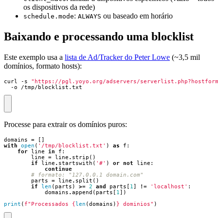
os dispositivos da rede)
:
ou baseado em horário
schedule.mode
ALWAYS
Baixando e processando uma blocklist
Este exemplo usa a
lista de Ad/Tracker do Peter Lowe
(~3,5 mil
domínios, formato hosts):
curl -s 
"https://pgl.yoyo.org/adservers/serverlist.php?hostfor
  -o /tmp/blocklist.txt
Processe para extrair os domínios puros:
domains
=
[]
with
open
(
'/tmp/blocklist.txt'
)
as
f
:
for
line
in
f
:
line
=
line
.
strip
()
if
line
.
startswith
(
'#'
)
or
not
line
:
continue
# formato: "127.0.0.1 domain.com"
parts
=
line
.
split
()
if
len
(
parts
)
>=
2
and
parts
[
1
]
!=
'localhost'
:
domains
.
append
(
parts
[
1
])
print
(
f
"Processados 
{
len
(
domains
)
}
 dominios"
)