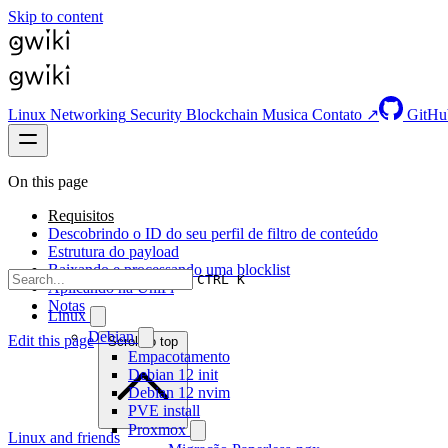
Skip to content
Linux
Networking
Security
Blockchain
Musica
Contato ↗
GitHu
On this page
Requisitos
Descobrindo o ID do seu perfil de filtro de conteúdo
Estrutura do payload
Baixando e processando uma blocklist
CTRL K
Aplicando na UniFi
Notas
Linux
Debian
Edit this page
Scroll to top
Empacotamento
Debian 12 init
Debian 12 nvim
PVE install
Proxmox
Linux and friends