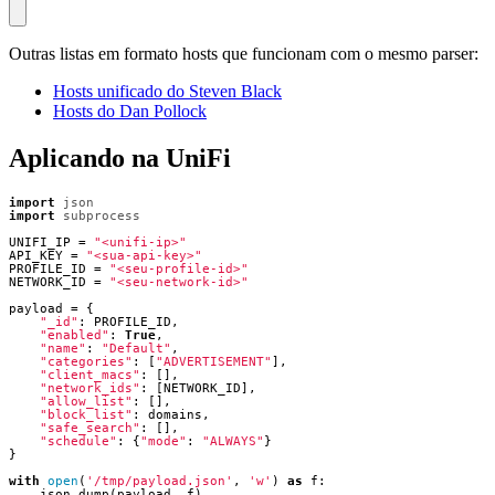
Outras listas em formato hosts que funcionam com o mesmo parser:
Hosts unificado do Steven Black
Hosts do Dan Pollock
Aplicando na UniFi
import
json
import
subprocess
UNIFI_IP
=
"<unifi-ip>"
API_KEY
=
"<sua-api-key>"
PROFILE_ID
=
"<seu-profile-id>"
NETWORK_ID
=
"<seu-network-id>"
payload
=
{
"_id"
:
PROFILE_ID
,
"enabled"
:
True
,
"name"
:
"Default"
,
"categories"
:
[
"ADVERTISEMENT"
],
"client_macs"
:
[],
"network_ids"
:
[
NETWORK_ID
],
"allow_list"
:
[],
"block_list"
:
domains
,
"safe_search"
:
[],
"schedule"
:
{
"mode"
:
"ALWAYS"
}
}
with
open
(
'/tmp/payload.json'
,
'w'
)
as
f
:
json
.
dump
(
payload
,
f
)