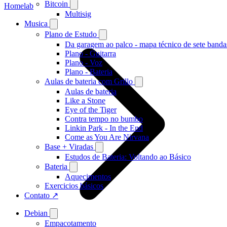
Bitcoin
Homelab
Multisig
Musica
Plano de Estudo
Da garagem ao palco - mapa técnico de sete banda
Plano - Guitarra
Plano - Voz
Plano - Bateria
Aulas de bateria com Grillo
Aulas de bateria
Like a Stone
Eye of the Tiger
Contra tempo no bumbo
Linkin Park - In the End
Come as You Are Nirvana
Base + Viradas
Estudos de Bateria: Voltando ao Básico
Bateria
Aquecimentos
Exercicios básicos
Contato ↗
Debian
Empacotamento