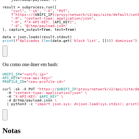
result
=
subprocess
.
run
([
"curl"
,
"-sk"
,
"-X"
,
"PUT"
,
f
"https://
{
UNIFI_IP
}
/proxy/network/v2/api/site/default/con
"-H"
,
"content-type: application/json"
,
"-H"
,
f
"X-API-KEY: 
{
API_KEY
}
"
,
"-d"
,
"@/tmp/payload.json"
],
capture_output
=
True
,
text
=
True
)
data
=
json
.
loads
(
result
.
stdout
)
print
(
f
"Aplicados 
{
len
(
data
.
get
(
'block_list'
,
[]))
}
 dominios"
)
Ou como one-liner em bash:
UNIFI_IP
=
"<unifi-ip>"
API_KEY
=
"<sua-api-key>"
PROFILE_ID
=
"<seu-profile-id>"
curl -sk -X PUT 
"https://
$UNIFI_IP
/proxy/network/v2/api/site/d
  -H 
"content-type: application/json"
  -H 
"X-API-KEY: 
$API_KEY
"
  -d @/tmp/payload.json 
|
 python3 -c 
"import json,sys; d=json.load(sys.stdin); print
Notas