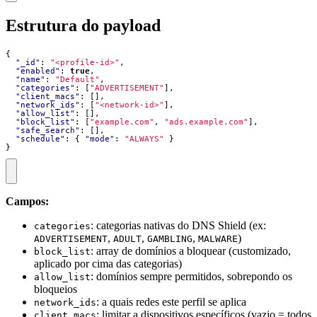
Estrutura do payload
{
"_id"
:
"<profile-id>"
,
"enabled"
:
true
,
"name"
:
"Default"
,
"categories"
:
[
"ADVERTISEMENT"
],
"client_macs"
:
[],
"network_ids"
:
[
"<network-id>"
],
"allow_list"
:
[],
"block_list"
:
[
"example.com"
,
"ads.example.com"
],
"safe_search"
:
[],
"schedule"
:
{
"mode"
:
"ALWAYS"
}
}
Campos:
: categorias nativas do DNS Shield (ex:
categories
,
,
,
)
ADVERTISEMENT
ADULT
GAMBLING
MALWARE
: array de domínios a bloquear (customizado,
block_list
aplicado por cima das categorias)
: domínios sempre permitidos, sobrepondo os
allow_list
bloqueios
: a quais redes este perfil se aplica
network_ids
: limitar a dispositivos específicos (vazio = todos
client_macs