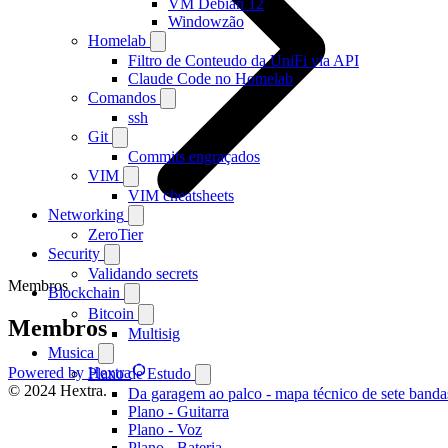
VM Debian 12
Windowzão
Homelab
Filtro de Conteudo da UniFi via API
Claude Code no Homelab
Comandos
ssh
Git
Commits engraçados
VIM
VIM cheatsheets
Networking
ZeroTier
Security
Validando secrets
Membros
Blockchain
Bitcoin
Membros
Multisig
Musica
Powered by Hextra
Plano de Estudo
© 2024 Hextra.
Da garagem ao palco - mapa técnico de sete banda
Plano - Guitarra
Plano - Voz
Plano - Bateria